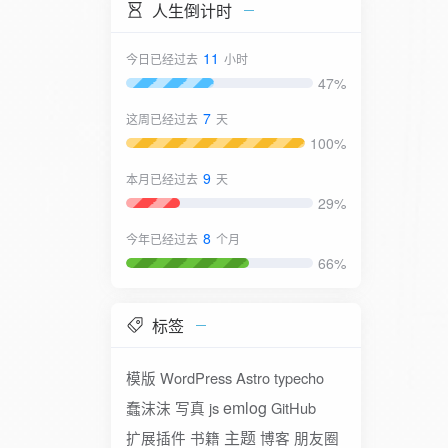
人生倒计时
11
今日已经过去
小时
47%
7
这周已经过去
天
100%
9
本月已经过去
天
29%
8
今年已经过去
个月
66%
标签
模版
WordPress
Astro
typecho
emlog
蠢沫沫
写真
js
GitHub
主题
扩展插件
书籍
博客
朋友圈