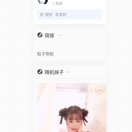
1 年前
好 很好 非常好
链接
粒子导航
随机妹子