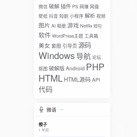
破解
插件
微信
PS
网赚
网盘
解析
壁纸
抖音
短剧
小程序
视频
图片
游戏
AI
相册
Netflix
短句
软件
WordPress主题
工具箱
源码
美女
套图
引导页
Windows
导航
论坛
PHP
破解版
Android
抠图
HTML
HTML源码
API
代码
微语
橙子
1 年前