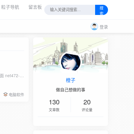
粒子导航
留言板
搜
索
登录
 net472-
橙子
做自己想做的事
电脑软件
130
20
文章数
评论量