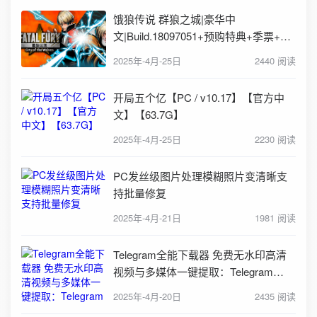
饿狼传说 群狼之城|豪华中
文|Build.18097051+预购特典+季票+全
DLC-支持手柄|解压即撸|
2025年-4月-25日
2440 阅读
开局五个亿【PC / v10.17】【官方中
文】【63.7G】
2025年-4月-25日
2230 阅读
PC发丝级图片处理模糊照片变清晰支
持批量修复
2025年-4月-21日
1981 阅读
Telegram全能下载器 免费无水印高清
视频与多媒体一键提取：Telegram
Downloader
2025年-4月-20日
2435 阅读